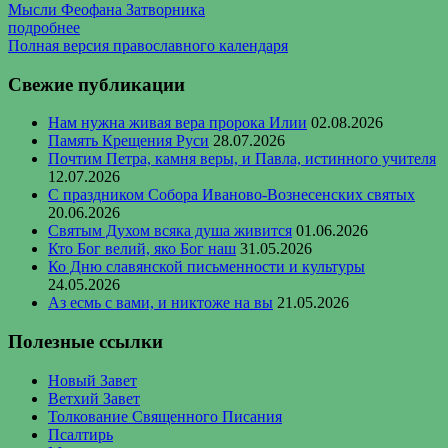
Мысли Феофана Затворника
подробнее
Полная версия православного календаря
Свежие публикации
Нам нужна живая вера пророка Илии
02.08.2026
Память Крещения Руси
28.07.2026
Почтим Петра, камня веры, и Павла, истинного учителя
12.07.2026
С праздником Собора Иваново-Вознесенских святых
20.06.2026
Святым Духом всяка душа живится
01.06.2026
Кто Бог велий, яко Бог наш
31.05.2026
Ко Дню славянской письменности и культуры
24.05.2026
Аз есмь с вами, и никтоже на вы
21.05.2026
Полезные ссылки
Новый Завет
Ветхий Завет
Толкование Священного Писания
Псалтирь