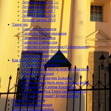
Летний лагерь 2015 г.
Летний лагерь 2016 г.
Летний лагерь 2017
Летний лагерь 2018
Летний лагерь 2019
Таинства
Таинство Крещения
Таинство Миропомазания
Таинство Покаяния
Таинство Причастия
Таинство Елеосвящения (Соборование)
Таинство Брака (Венчание)
Таинство Священства
Как подготовиться к Крещению
О Таинстве Крещения
Огласительная беседа перед Таинством
Памятка крестным
Жизнь по Заповедям Божиим
Какой должна быть вера. Символ веры.
Приближается время Крещения
Как совершается Таинство Крещения
Что делать дальше? Будьте святы!
Документы Церкви
Темы для размышления
Встреча с Православием