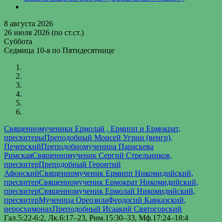
8 августа 2026
26 июля 2026 (по ст.ст.)
Суббота
Седмица 10-я по Пятидесятнице
Священномученики Ермолай , Ермипп и Ермократ,
пресвитеры
Преподобный Моисей Угрин (венгр),
Печерский
Преподобномученица Параскева
Римская
Священномученик Сергий Стрельников,
пресвитер
Преподобный Геронтий
Афонский
Священномученик Ермипп Никомидийский,
пресвитер
Священномученик Ермократ Никомидийский,
пресвитер
Священномученик Ермолай Никомидийский,
пресвитер
Мученица Ореозила
Феодосий Кавказский,
иеросхимонах
Преподобный Исаакий Святогорский
Гал.5:22-6:2, Лк.6:17–23, Рим.15:30–33, Мф.17:24–18:4