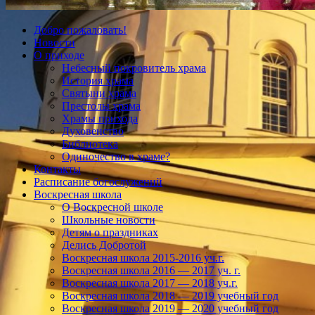
Добро пожаловать!
Новости
О приходе
Небесный покровитель храма
История храма
Святыни храма
Престолы храма
Храмы прихода
Духовенство
Библиотека
Одиночество в храме?
Контакты
Расписание богослужений
Воскресная школа
О Воскресной школе
Школьные новости
Детям о праздниках
Делись Добротой
Воскресная школа 2015-2016 уч.г.
Воскресная школа 2016 — 2017 уч. г.
Воскресная школа 2017 — 2018 уч.г.
Воскресная школа 2018 — 2019 учебный год
Воскресная школа 2019 — 2020 учебный год