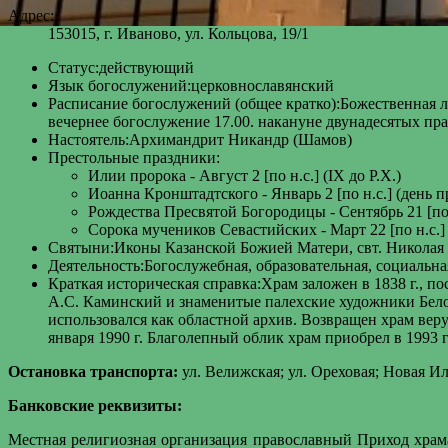
Адрес:
153015, г. Иваново, ул. Кольцова, 19/1
Статус:
действующий
Язык богослужений:
церковнославянский
Расписание богослужений (общее кратко):
Божественная л
вечернее богослужение 17.00. накануне двунадесятых пр
Настоятель:
Архимандрит Никандр (Шамов)
Престольные праздники:
Илии пророка - Август 2 [по н.с.] (IX до Р.Х.)
Иоанна Кронштадтского - Январь 2 [по н.с.] (день п
Рождества Пресвятой Богородицы - Сентябрь 21 [по 
Сорока мучеников Севастийских - Март 22 [по н.с.]
Святыни:
Иконы Казанской Божией Матери, свт. Николая
Деятельность:
Богослужебная, образовательная, социальна
Краткая историческая справка:
Храм заложен в 1838 г., по
А.С. Каминский и знаменитые палехские художники Белоу
использовался как областной архив. Возвращен храм вер
января 1990 г. Благолепный облик храм приобрел в 1993 
Остановка транспорта:
ул. Велижская; ул. Ореховая; Новая И
Банковские реквизиты:
Местная религиозная организация православный Приход хра