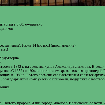
итургия в 8.00. ежедневно
аздников
реставления), Июнь 14 [по н.с.] (прославление)
н.с.]
 Чудотворца
я
строен в 1842 г. на средства купца Александра Лепетова. В реко
совы.С 1852 по 1904 г. настоятелем храма являлся протоиерей 
ующим в 1989 г. С этого времени его настоятелем является арх
г., благодаря активному участию прихожан, поддержке благотвор
льинка.
ма Святого пророка Илии города Иваново Ивановской области 