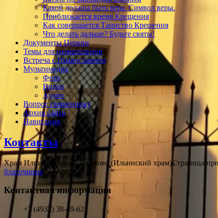
Какой должна быть вера. Символ веры.
Приближается время Крещения
Как совершается Таинство Крещения
Что делать дальше? Будьте святы!
Документы Церкви
Темы для размышления
Встреча с Православием
Мультимедиа
Фото
Видео
Аудио
Вопрос священнику
Архив сайта
Навигация
Контакты
Храм Илии пророка г. Иваново (Ильинский храм)
Страница пр
благочиние
Контактная информация
+7 (4932) 38-49-62