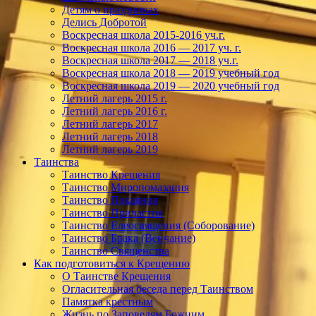
Детям о праздниках
Делись Добротой
Воскресная школа 2015-2016 уч.г.
Воскресная школа 2016 — 2017 уч. г.
Воскресная школа 2017 — 2018 уч.г.
Воскресная школа 2018 — 2019 учебный год
Воскресная школа 2019 — 2020 учебный год
Летний лагерь 2015 г.
Летний лагерь 2016 г.
Летний лагерь 2017
Летний лагерь 2018
Летний лагерь 2019
Таинства
Таинство Крещения
Таинство Миропомазания
Таинство Покаяния
Таинство Причастия
Таинство Елеосвящения (Соборование)
Таинство Брака (Венчание)
Таинство Священства
Как подготовиться к Крещению
О Таинстве Крещения
Огласительная беседа перед Таинством
Памятка крестным
Жизнь по Заповедям Божиим