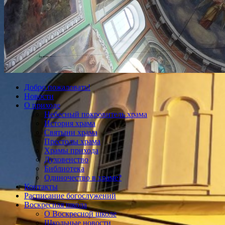
Добро пожаловать!
Новости
О приходе
Небесный покровитель храма
История храма
Святыни храма
Престолы храма
Храмы прихода
Духовенство
Библиотека
Одиночество в храме?
Контакты
Расписание богослужений
Воскресная школа
О Воскресной школе
Школьные новости