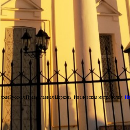
ихода
Русская Православная Церковь, Ивановская митрополия,
Ив