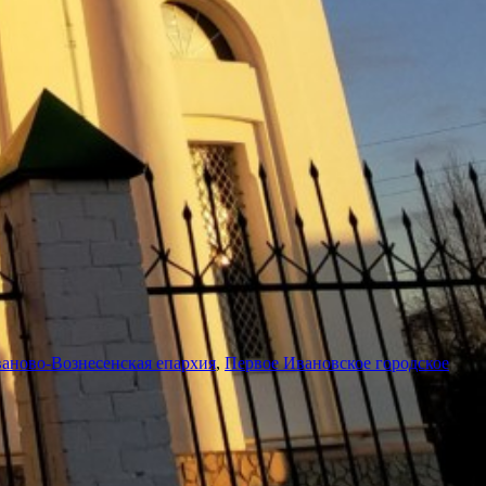
аново-Вознесенская епархия
,
Первое Ивановское городское