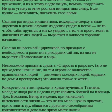
прихожане, и их к этому подтолкнуть, помочь, поддержать.
Не дать угаснуть этим росткам инициативы снизу. Если
нужно — возглавить, посвятить свое время.
Сколько раз видел: инициативы, исходящие сверху в виде
директив в девяти случаях из десяти уходят в песок — не то
чтобы саботируются, а мягко увядают, а то, что проистекает от
движения самих людей — вырастает в какие-то хорошие
начинания.
Сколько ни рассылай циркуляров по приходам о
необходимости развития приходских сайтов, из них не
вырастет «Православие и мир».
Невозможно приказать сделать «Старость в радость», (это не
приходское начинание, но там огромное количество
православных людей — движение молодых людей, ездящих
по домам престарелых) это можно только захотеть.
Конкретно на этом приходе, в храме мученицы Татианы,
молодые люди раз в неделю ездят кормить бомжей на площадь
Трех Вокзалов. Вечер в неделю, при нынешней
интенсивности жизни — это не так мало: нужно приехать,
приготовить еду, общаться с довольно своеобразным
контингентом в довольно ярком месте нашей