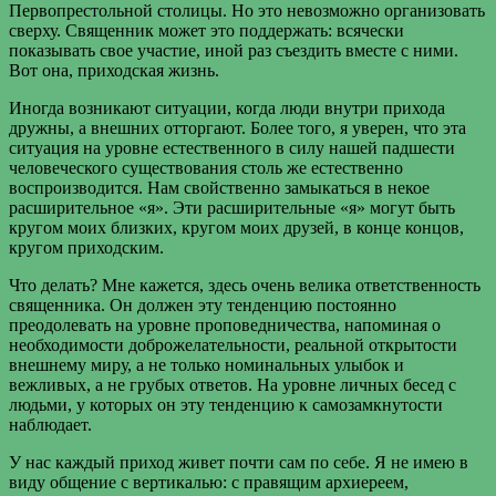
Первопрестольной столицы. Но это невозможно организовать
сверху. Священник может это поддержать: всячески
показывать свое участие, иной раз съездить вместе с ними.
Вот она, приходская жизнь.
Иногда возникают ситуации, когда люди внутри прихода
дружны, а внешних отторгают. Более того, я уверен, что эта
ситуация на уровне естественного в силу нашей падшести
человеческого существования столь же естественно
воспроизводится. Нам свойственно замыкаться в некое
расширительное «я». Эти расширительные «я» могут быть
кругом моих близких, кругом моих друзей, в конце концов,
кругом приходским.
Что делать? Мне кажется, здесь очень велика ответственность
священника. Он должен эту тенденцию постоянно
преодолевать на уровне проповедничества, напоминая о
необходимости доброжелательности, реальной открытости
внешнему миру, а не только номинальных улыбок и
вежливых, а не грубых ответов. На уровне личных бесед с
людьми, у которых он эту тенденцию к самозамкнутости
наблюдает.
У нас каждый приход живет почти сам по себе. Я не имею в
виду общение с вертикалью: с правящим архиереем,