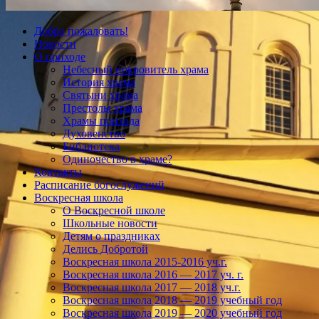
Добро пожаловать!
Новости
О приходе
Небесный покровитель храма
История храма
Святыни храма
Престолы храма
Храмы прихода
Духовенство
Библиотека
Одиночество в храме?
Контакты
Расписание богослужений
Воскресная школа
О Воскресной школе
Школьные новости
Детям о праздниках
Делись Добротой
Воскресная школа 2015-2016 уч.г.
Воскресная школа 2016 — 2017 уч. г.
Воскресная школа 2017 — 2018 уч.г.
Воскресная школа 2018 — 2019 учебный год
Воскресная школа 2019 — 2020 учебный год