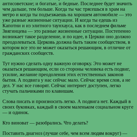
антисоветские; и богатые, и бедные. Последнее будет значить
чем дальше, тем больше. Когда ты час трясешься в храм на
метро и когда ты подъезжаешь на хорошем автомобиле — это
уже разные жизненные ситуации. И когда ты едешь из
Капотни и из элитного таунхауса, как в последнем фильме
Звягинцева — это разные жизненные ситуации. Постепенно
возникает такое разделение, и по идее, в Церкви оно должно
преодолеваться. Церковь должна быть таким сообществом, в
котором все это не может оказаться решающим, в отличие от
гражданских сообществ.
Тут нужно сделать одну важную оговорку. Это может не
оказаться решающим, если со стороны человека есть подвиг,
усилие, желание преодоления этих естественных законов
бытия. А подвига у нас сейчас мало. Сейчас время слов, а не
дел. У нас все говорят. Сейчас интернет доступен, легко
стучать пальчиками по клавишам.
Слова писать и произносить легко. А подвига нет. Каждый в
своих буковках, каждый в своем маленьком социальном круге
— и одинок.
Кто виноват — разобрались. Что делать?
Поставить диагноз (лучше себе, чем всем людям вокруг) —