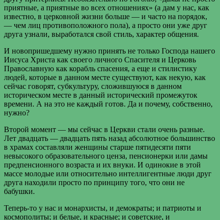
приятные, а приятные во всех отношениях» (а дам у нас, как
известно, в церковной жизни больше — и часто на порядок,
— чем лиц противоположного пола), а просто они уже друг
друга узнали, выработался свой стиль, характер общения.
И новопришедшему нужно принять не только Господа нашего
Иисуса Христа как своего личного Спасителя и Церковь
Православную как корабль спасения, а еще и стилистику
людей, которые в данном месте существуют, как некую, как
сейчас говорят, субкультуру, сложившуюся в данном
историческом месте в данный исторический промежуток
времени. А на это не каждый готов. Да и почему, собственно,
нужно?
Второй момент — мы сейчас в Церкви стали очень разные.
Лет двадцать — двадцать пять назад абсолютное большинство
в храмах составляли женщины старше пятидесяти пяти
невысокого образовательного ценза, пенсионерки или дамы
предпенсионного возраста и их внуки. И одинокие в этой
массе молодые или относительно интеллигентные люди друг
друга находили просто по принципу того, что они не
бабушки.
Теперь-то у нас и монархисты, и демократы; и патриоты и
космополиты; и белые, и красные; и советские, и