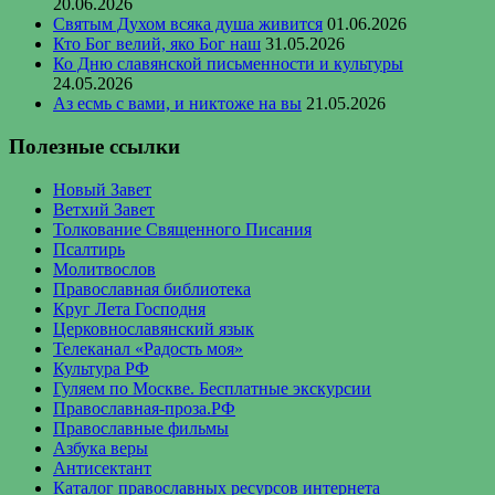
20.06.2026
Святым Духом всяка душа живится
01.06.2026
Кто Бог велий, яко Бог наш
31.05.2026
Ко Дню славянской письменности и культуры
24.05.2026
Аз есмь с вами, и никтоже на вы
21.05.2026
Полезные ссылки
Новый Завет
Ветхий Завет
Толкование Священного Писания
Псалтирь
Молитвослов
Православная библиотека
Круг Лета Господня
Церковнославянский язык
Телеканал «Радость моя»
Культура РФ
Гуляем по Москве. Бесплатные экскурсии
Православная-проза.РФ
Православные фильмы
Азбука веры
Антисектант
Каталог православных ресурсов интернета