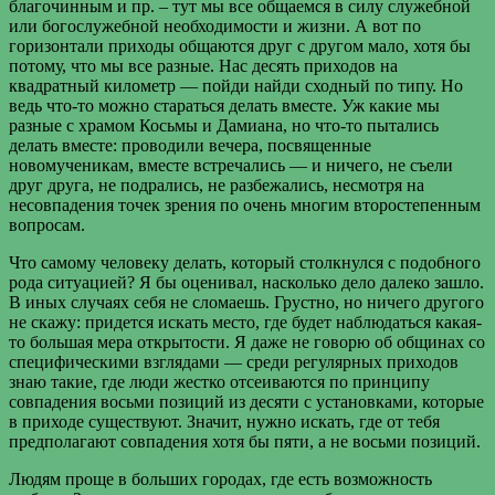
благочинным и пр. – тут мы все общаемся в силу служебной
или богослужебной необходимости и жизни. А вот по
горизонтали приходы общаются друг с другом мало, хотя бы
потому, что мы все разные. Нас десять приходов на
квадратный километр — пойди найди сходный по типу. Но
ведь что-то можно стараться делать вместе. Уж какие мы
разные с храмом Косьмы и Дамиана, но что-то пытались
делать вместе: проводили вечера, посвященные
новомученикам, вместе встречались — и ничего, не съели
друг друга, не подрались, не разбежались, несмотря на
несовпадения точек зрения по очень многим второстепенным
вопросам.
Что самому человеку делать, который столкнулся с подобного
рода ситуацией? Я бы оценивал, насколько дело далеко зашло.
В иных случаях себя не сломаешь. Грустно, но ничего другого
не скажу: придется искать место, где будет наблюдаться какая-
то большая мера открытости. Я даже не говорю об общинах со
специфическими взглядами — среди регулярных приходов
знаю такие, где люди жестко отсеиваются по принципу
совпадения восьми позиций из десяти с установками, которые
в приходе существуют. Значит, нужно искать, где от тебя
предполагают совпадения хотя бы пяти, а не восьми позиций.
Людям проще в больших городах, где есть возможность