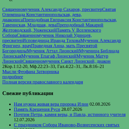
Священномученик Александр Сахаров, пресвитер
Святая
Олимпиада Константинопольская, дева,
диакониса
Преподобная Евпраксия Константинопольская,
Тавеннская, Младшая, дева
Преподобный Макарий
Желтоводский, Унженский
Память V Вселенского
Собора
Священномученик Николай Удинцев,
пресвитер
Исповедница Ираида Тихова
Мученик Александр
Фригиец, врач
Праведная Анна, мать Пресвятой
Богородицы
Мученик Аттал Лионский
Мученица Библиада
Лионская
Мученик Епагаф Лионский
Мученик Матур
Лионский
Священномученик Санкт Лионский, диакон
2Кор.1:12-20, Мф.22:23–33, Гал.4:22–31, Лк.8:16–21
Мысли Феофана Затворника
подробнее
Полная версия православного календаря
Свежие публикации
Нам нужна живая вера пророка Илии
02.08.2026
Память Крещения Руси
28.07.2026
Почтим Петра, камня веры, и Павла, истинного учителя
12.07.2026
С праздником Собора Иваново-Вознесенских святых