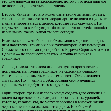
это уже надежда на выздоровление, потому что пока диагноз
не поставлен, и лечиться не начнешь.
Второе. Увидеть, что это может быть твоим личным путем к
спасению: не какие-то экстраординарные подвиги в пустыне,
а начать прорываться к людям, которые тебя окружают. Не
ждать, что они в тебе увидят ближнего, что они тебя полюбят
черненьким, таким, какой ты есть сегодня.
Если ты хочешь, чтобы они тебе оказались хороши — иди к
ним навстречу. Прими их с их субкультурой, с их немощами.
Согласись со словами преподобного Ефрема Сирина, что мы в
Церкви — не сообщество святых, а толпа кающихся
грешников.
Сейчас, правда, эти слова иной раз нужно произносить с
поправкой: мы толпа грешников, не склонных слишком
серьезно воспринимать свою греховность. Это осложняет
ситуацию. Но — начни с себя, осознай себя кающимся
грешником, не требуя этого от другого.
Один, второй, третий человек могут создать ядро общения. Я
видел на приходе, как люди разных социальных уровней,
которые, казалось бы, не могут пересечься в мирской жизни,
через какие-то дела оказываются рядом. Как бомжей на
площадь Трех Вокзалов ездят кормить и студенты, и жены