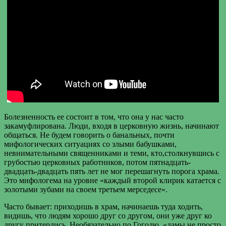
Болезненность ее состоит в том, что она у нас часто
закамуфлирована. Люди, входя в церковную жизнь, начинают
общаться. Не будем говорить о банальных, почти
мифологических ситуациях со злыми бабушками,
невнимательными священниками и теми, кто,столкнувшись с
грубостью церковных работников, потом пятнадцать-
двадцать-двадцать пять лет не мог перешагнуть порога храма.
Это мифологема на уровне «каждый второй клирик катается с
золотыми зубами на своем третьем мерседесе».
Часто бывает: приходишь в храм, начинаешь туда ходить,
видишь, что людям хорошо друг со другом, они уже друг ко
другу притерлись. Необязательно по Гоголю, «дамы не просто