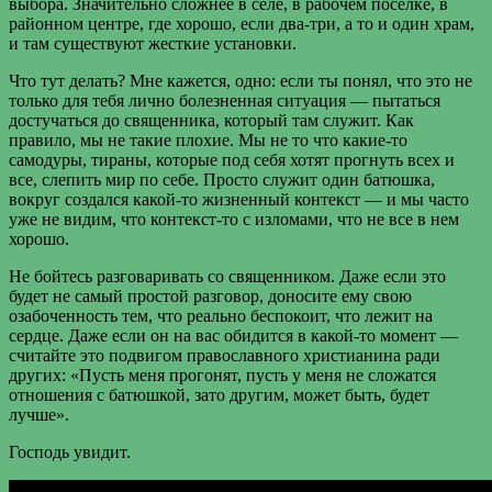
выбора. Значительно сложнее в селе, в рабочем поселке, в
районном центре, где хорошо, если два-три, а то и один храм,
и там существуют жесткие установки.
Что тут делать? Мне кажется, одно: если ты понял, что это не
только для тебя лично болезненная ситуация — пытаться
достучаться до священника, который там служит. Как
правило, мы не такие плохие. Мы не то что какие-то
самодуры, тираны, которые под себя хотят прогнуть всех и
все, слепить мир по себе. Просто служит один батюшка,
вокруг создался какой-то жизненный контекст — и мы часто
уже не видим, что контекст-то с изломами, что не все в нем
хорошо.
Не бойтесь разговаривать со священником. Даже если это
будет не самый простой разговор, доносите ему свою
озабоченность тем, что реально беспокоит, что лежит на
сердце. Даже если он на вас обидится в какой-то момент —
считайте это подвигом православного христианина ради
других: «Пусть меня прогонят, пусть у меня не сложатся
отношения с батюшкой, зато другим, может быть, будет
лучше».
Господь увидит.