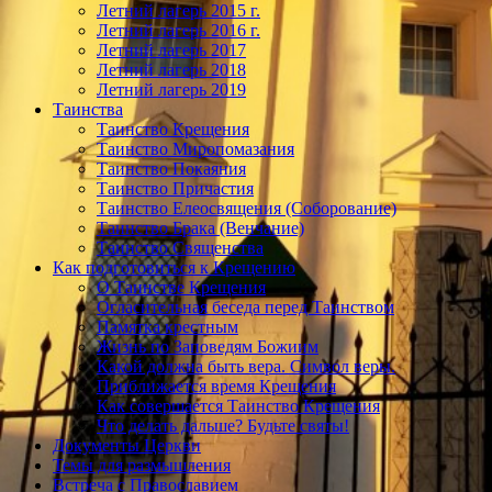
Летний лагерь 2015 г.
Летний лагерь 2016 г.
Летний лагерь 2017
Летний лагерь 2018
Летний лагерь 2019
Таинства
Таинство Крещения
Таинство Миропомазания
Таинство Покаяния
Таинство Причастия
Таинство Елеосвящения (Соборование)
Таинство Брака (Венчание)
Таинство Священства
Как подготовиться к Крещению
О Таинстве Крещения
Огласительная беседа перед Таинством
Памятка крестным
Жизнь по Заповедям Божиим
Какой должна быть вера. Символ веры.
Приближается время Крещения
Как совершается Таинство Крещения
Что делать дальше? Будьте святы!
Документы Церкви
Темы для размышления
Встреча с Православием