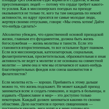
преуспевающих людей — потому что сердце требует какого-
то усилия. Как в миссионерских поездках на приходе
оказываются не только те, кого ты там ожидаешь по некоей
активности, но вдруг просятся не самые молодые люди,
жертвуя своими отпусками, говоря: «Мы очень хотим! Дайте
что-нибудь сделать!»
Абсолютно убежден, что единственной основой приходской
жизни, главным его фундаментом, должна быть жизнь
богослужебная — жизнь молитвы и таинств. Если это
становится второстепенным, то все остальное будет пшиком.
Если вся миссионерская, катехизаторская, социальная,
филантропическая, просветительская, образовательная и иная
активность не ведет к молитве и не основана на совместной
молитве — зачем она и чем мы отличаемся от каких-нибудь
благотворительных фондов или союза шахматистов и
филателистов?
Если молитва есть — хорошо. Прибавить к этому дальше
можно то, что жизнь подскажет. Не может каждый приход
заниматься всем: и создать гимназию, и ходить в больницы, и
издавать «Православие и мир» – это доступно только
некоторым. Каждый должен заниматься какими-то своими
областями. Дело настоятеля и прочих священников —
постараться увидеть, чего хотят и к чему готовы его