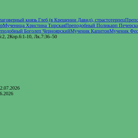
лаговерный князь Глеб (в Крещении Давид), страстотерпец
Препо
ер
Мученица Христина Тирская
Преподобный Поликарп Печерски
еподобный Боголеп Черноярский
Мученик Капитон
Мученик Фео
:2, 2Кор.6:1-10, Лк.7:36–50
2.07.2026
6.2026