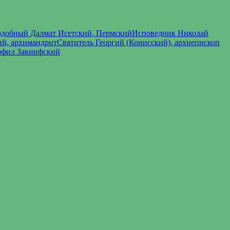
добный Далмат Исетский, Пермский
Исповедник Николай
й, архимандрит
Святитель Георгий (Конисский), архиепископ
фил Закинфский