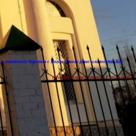
ов, в потёмках борется с Богом и кому рано или поздно Бог
(Митрополит
Антоний
Сурожский)