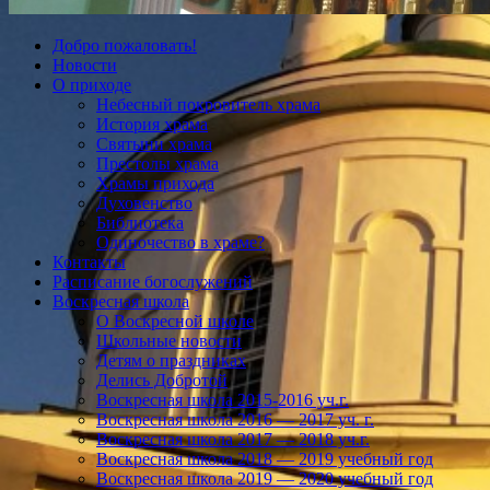
Добро пожаловать!
Новости
О приходе
Небесный покровитель храма
История храма
Святыни храма
Престолы храма
Храмы прихода
Духовенство
Библиотека
Одиночество в храме?
Контакты
Расписание богослужений
Воскресная школа
О Воскресной школе
Школьные новости
Детям о праздниках
Делись Добротой
Воскресная школа 2015-2016 уч.г.
Воскресная школа 2016 — 2017 уч. г.
Воскресная школа 2017 — 2018 уч.г.
Воскресная школа 2018 — 2019 учебный год
Воскресная школа 2019 — 2020 учебный год