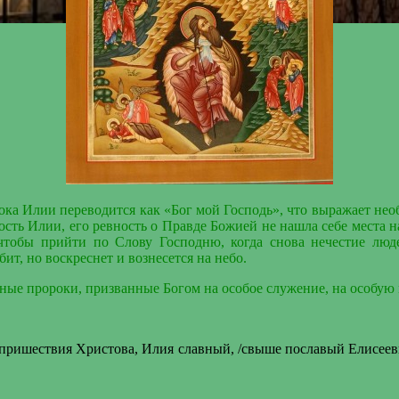
ока Илии переводится как «Бог мой Господь», что выражает
нео
сть Илии, его ревность о Правде Божией не нашла себе места на
 чтобы прийти по Слову Господню, когда снова нечестие люд
ит, но воскреснет и вознесется на небо.
ные пророки, призванные Богом на особое служение, на особую 
а пришествия Христова, Илия славный, /свыше пославый Елисееви