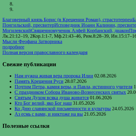
Благоверный князь Борис (в Крещении Роман), страстотерпец
Б
Понгильский, пресвитер
Исповедник Иоанн Калинин, пресвит
Могилевский
Священномученик Алфей Корбанский, диакон
Пр
Лк.21:12–19, 2Кор.1:1-7, Мф.21:43–46, Рим.8:28–39, Ин.15:17–16
Мысли Феофана Затворника
подробнее
Полная версия православного календаря
Свежие публикации
Нам нужна живая вера пророка Илии
02.08.2026
Память Крещения Руси
28.07.2026
Почтим Петра, камня веры, и Павла, истинного учителя
1
С праздником Собора Иваново-Вознесенских святых
20.0
Святым Духом всяка душа живится
01.06.2026
Кто Бог велий, яко Бог наш
31.05.2026
Ко Дню славянской письменности и культуры
24.05.2026
Аз есмь с вами, и никтоже на вы
21.05.2026
Полезные ссылки