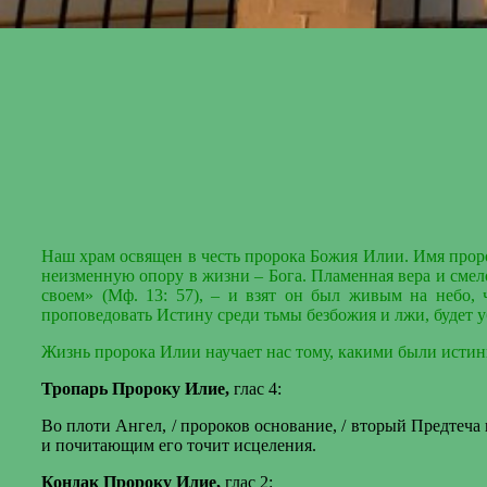
Наш храм освящен в честь пророка Божия Илии. Имя прор
неизменную опору в жизни – Бога. Пламенная вера и смело
своем» (Мф. 13: 57), – и взят он был живым на небо,
проповедовать Истину среди тьмы безбожия и лжи, будет уб
Жизнь пророка Илии научает нас тому, какими были истин
Тропарь Пророку Илие,
глас 4:
Во плоти Ангел, / пророков основание, / вторый Предтеч
и почитающим его точит исцеления.
Кондак Пророку Илие
,
глас 2: