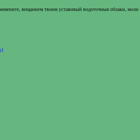
оимените, вещанием твоим уставивый водоточныя облаки, моли 
w)