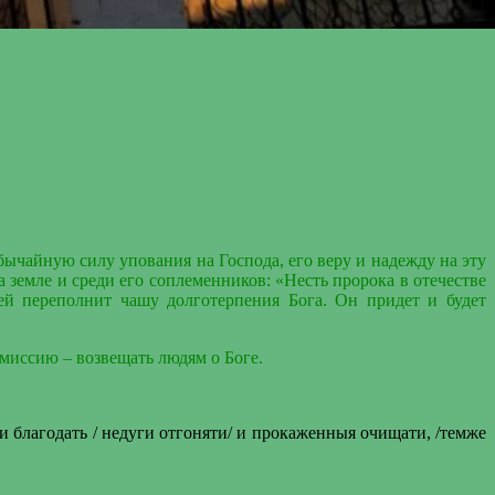
бычайную силу упования на Господа,
его веру и надежду на эту
 земле и среди его соплеменников: «Несть пророка в отечестве
ей переполнит чашу долготерпения Бога. Он придет и будет
миссию – возвещать людям о Боге.
 благодать / недуги отгоняти/ и прокаженныя очищати, /темже