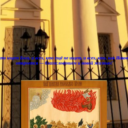
 кто ищет Бога, и всех, кто ещё не ищет, и всех, кто, как Иак
откроется — благословением и новой жизнью!