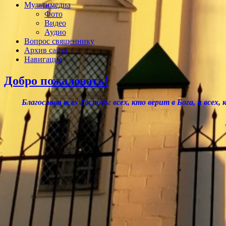
Мультимедиа
Фото
Видео
Аудио
Вопрос священнику
Архив сайта
Навигация
Добро пожаловать!
Благослови всех Господь: всех, кто верит в Бога, и всех,