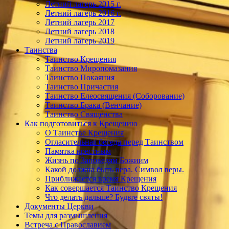
Летний лагерь 2015 г.
Летний лагерь 2016 г.
Летний лагерь 2017
Летний лагерь 2018
Летний лагерь 2019
Таинства
Таинство Крещения
Таинство Миропомазания
Таинство Покаяния
Таинство Причастия
Таинство Елеосвящения (Соборование)
Таинство Брака (Венчание)
Таинство Священства
Как подготовиться к Крещению
О Таинстве Крещения
Огласительная беседа перед Таинством
Памятка крестным
Жизнь по Заповедям Божиим
Какой должна быть вера. Символ веры.
Приближается время Крещения
Как совершается Таинство Крещения
Что делать дальше? Будьте святы!
Документы Церкви
Темы для размышления
Встреча с Православием