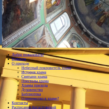
Добро пожаловать!
Новости
О приходе
Небесный покровитель храма
История храма
Святыни храма
Престолы храма
Храмы прихода
Духовенство
Библиотека
Одиночество в храме?
Контакты
Расписание богослужений