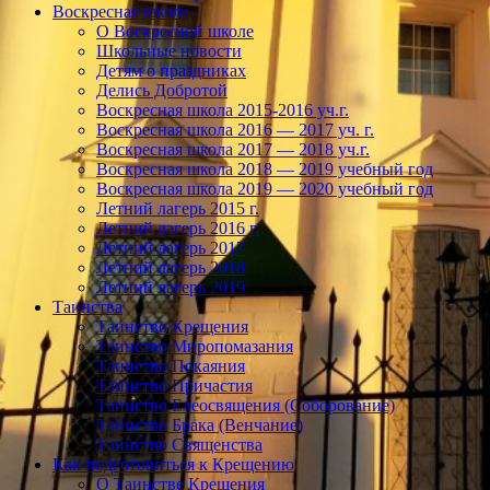
Воскресная школа
О Воскресной школе
Школьные новости
Детям о праздниках
Делись Добротой
Воскресная школа 2015-2016 уч.г.
Воскресная школа 2016 — 2017 уч. г.
Воскресная школа 2017 — 2018 уч.г.
Воскресная школа 2018 — 2019 учебный год
Воскресная школа 2019 — 2020 учебный год
Летний лагерь 2015 г.
Летний лагерь 2016 г.
Летний лагерь 2017
Летний лагерь 2018
Летний лагерь 2019
Таинства
Таинство Крещения
Таинство Миропомазания
Таинство Покаяния
Таинство Причастия
Таинство Елеосвящения (Соборование)
Таинство Брака (Венчание)
Таинство Священства
Как подготовиться к Крещению
О Таинстве Крещения