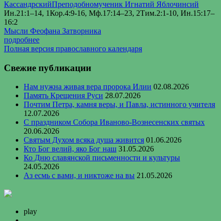
Кассандрский
Преподобномученик Игнатий Яблочинсий
Ин.21:1–14, 1Кор.4:9-16, Мф.17:14–23, 2Тим.2:1-10, Ин.15:17–
16:2
Мысли Феофана Затворника
подробнее
Полная версия православного календаря
Свежие публикации
Нам нужна живая вера пророка Илии
02.08.2026
Память Крещения Руси
28.07.2026
Почтим Петра, камня веры, и Павла, истинного учителя
12.07.2026
С праздником Собора Иваново-Вознесенских святых
20.06.2026
Святым Духом всяка душа живится
01.06.2026
Кто Бог велий, яко Бог наш
31.05.2026
Ко Дню славянской письменности и культуры
24.05.2026
Аз есмь с вами, и никтоже на вы
21.05.2026
play