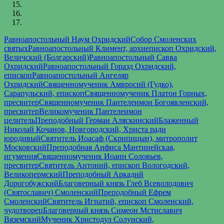
Равноапостольный Наум Охридский
Собор Смоленских
святых
Равноапостольный Климент, архиепископ Охридский,
Величский (Болгарский)
Равноапостольный Савва
Охридский
Равноапостольный Горазд Охридский,
епископ
Равноапостольный Ангеляр
Охридский
Священномученик Амвросий (Гудко),
Сарапульский, епископ
Священномученик Платон Горных,
пресвитер
Священномученик Пантелеимон Богоявленский,
пресвитер
Великомученик Пантелеимон
целитель
Преподобный Герман Аляскинский
Блаженный
Николай Кочанов, Новгородский, Христа ради
юродивый
Святитель Иоасаф (Скрипицын), митрополит
Московский
Преподобная Анфиса Мантинейская,
игумения
Священномученик Иоанн Соловьев,
пресвитер
Святитель Антоний, епископ Вологодский,
Великопермский
Преподобный Аркадий
Дорогобужский
Благоверный князь Глеб Всеволодович
(Святославич) Смоленский
Преподобный Ефрем
Смоленский
Святитель Игнатий, епископ Смоленский,
чудотворец
Благоверный князь Симеон Мстиславич
Вяземский
Мученик Христодул Солунский,