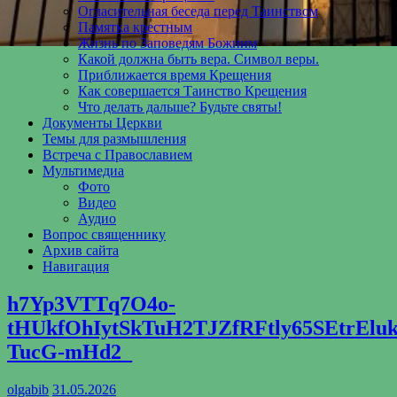
Огласительная беседа перед Таинством
Памятка крестным
Жизнь по Заповедям Божиим
Какой должна быть вера. Символ веры.
Приближается время Крещения
Как совершается Таинство Крещения
Что делать дальше? Будьте святы!
Документы Церкви
Темы для размышления
Встреча с Православием
Мультимедиа
Фото
Видео
Аудио
Вопрос священнику
Архив сайта
Навигация
h7Yp3VTTq7O4o-
tHUkfOhIytSkTuH2TJZfRFtly65SEtrEl
TucG-mHd2_
olgabib
31.05.2026