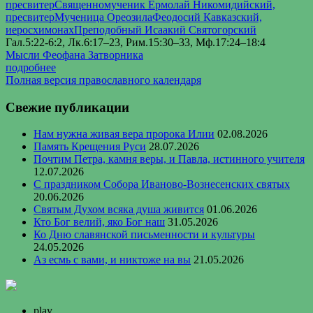
пресвитер
Священномученик Ермолай Никомидийский,
пресвитер
Мученица Ореозила
Феодосий Кавказский,
иеросхимонах
Преподобный Исаакий Святогорский
Гал.5:22-6:2, Лк.6:17–23, Рим.15:30–33, Мф.17:24–18:4
Мысли Феофана Затворника
подробнее
Полная версия православного календаря
Свежие публикации
Нам нужна живая вера пророка Илии
02.08.2026
Память Крещения Руси
28.07.2026
Почтим Петра, камня веры, и Павла, истинного учителя
12.07.2026
С праздником Собора Иваново-Вознесенских святых
20.06.2026
Святым Духом всяка душа живится
01.06.2026
Кто Бог велий, яко Бог наш
31.05.2026
Ко Дню славянской письменности и культуры
24.05.2026
Аз есмь с вами, и никтоже на вы
21.05.2026
play