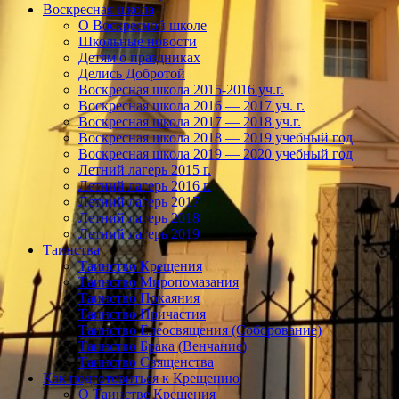
Воскресная школа
О Воскресной школе
Школьные новости
Детям о праздниках
Делись Добротой
Воскресная школа 2015-2016 уч.г.
Воскресная школа 2016 — 2017 уч. г.
Воскресная школа 2017 — 2018 уч.г.
Воскресная школа 2018 — 2019 учебный год
Воскресная школа 2019 — 2020 учебный год
Летний лагерь 2015 г.
Летний лагерь 2016 г.
Летний лагерь 2017
Летний лагерь 2018
Летний лагерь 2019
Таинства
Таинство Крещения
Таинство Миропомазания
Таинство Покаяния
Таинство Причастия
Таинство Елеосвящения (Соборование)
Таинство Брака (Венчание)
Таинство Священства
Как подготовиться к Крещению
О Таинстве Крещения