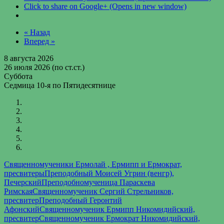
Click to share on Google+ (Opens in new window)
« Назад
Вперед »
8 августа 2026
26 июля 2026 (по ст.ст.)
Суббота
Седмица 10-я по Пятидесятнице
Священномученики Ермолай , Ермипп и Ермократ,
пресвитеры
Преподобный Моисей Угрин (венгр),
Печерский
Преподобномученица Параскева
Римская
Священномученик Сергий Стрельников,
пресвитер
Преподобный Геронтий
Афонский
Священномученик Ермипп Никомидийский,
пресвитер
Священномученик Ермократ Никомидийский,