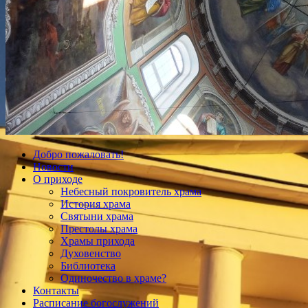
Добро пожаловать!
Новости
О приходе
Небесный покровитель храма
История храма
Святыни храма
Престолы храма
Храмы прихода
Духовенство
Библиотека
Одиночество в храме?
Контакты
Расписание богослужений