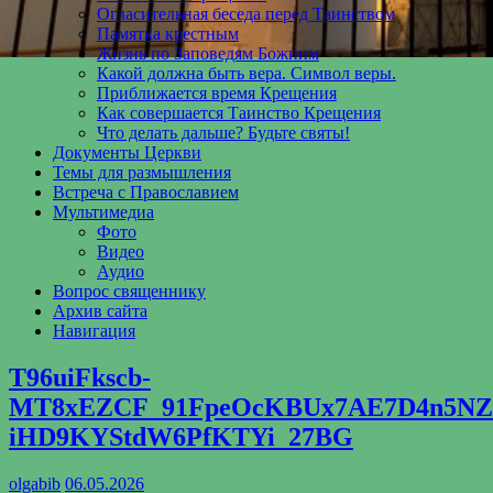
Огласительная беседа перед Таинством
Памятка крестным
Жизнь по Заповедям Божиим
Какой должна быть вера. Символ веры.
Приближается время Крещения
Как совершается Таинство Крещения
Что делать дальше? Будьте святы!
Документы Церкви
Темы для размышления
Встреча с Православием
Мультимедиа
Фото
Видео
Аудио
Вопрос священнику
Архив сайта
Навигация
T96uiFkscb-
MT8xEZCF_91FpeOcKBUx7AE7D4n5NZ
iHD9KYStdW6PfKTYi_27BG
olgabib
06.05.2026